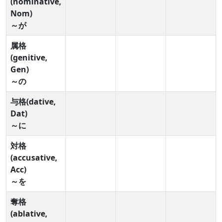
(nominative,
Nom)
～が
属格
(genitive,
Gen)
～の
与格(dative,
Dat)
～に
対格
(accusative,
Acc)
～を
奪格
(ablative,