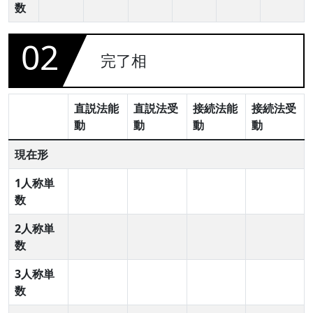
数
02
完了相
直説法能
直説法受
接続法能
接続法受
動
動
動
動
現在形
1人称単
数
2人称単
数
3人称単
数