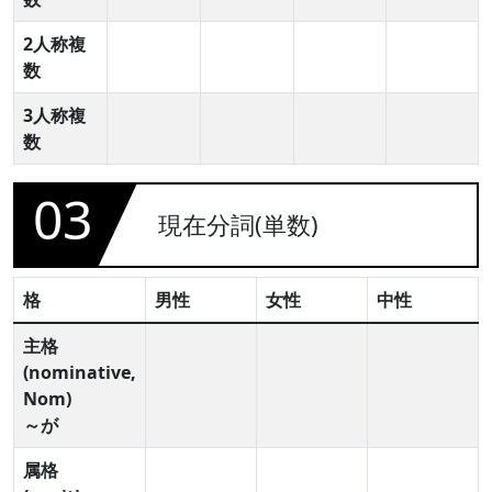
2人称複
数
3人称複
数
03
現在分詞(単数)
格
男性
女性
中性
主格
(nominative,
Nom)
～が
属格