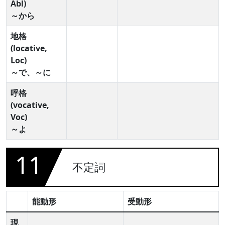
Abl)
～から
地格
(locative,
Loc)
～で、～に
呼格
(vocative,
Voc)
～よ
11
不定詞
能動形
受動形
現